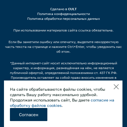
Сделано в
CULT
Политика конфиденциальности
Политика обработки персональных данных
При использовании материалов сайта ссылка обязательна.
Если Вы заметили ошибку или опечатку, выделите некорректную
часть текста на странице и нажмите Ctrl+Enter, чтобы уведомить нас
об этом.
*Данный интернет-сайт носит исключительно информационный
характер, и информация, размещённая на нём, не является
публичной офертой, определяемой положениями ст. 437 ГК РФ.
Производитель оставляет за собой право вносить изменения в
конструкцию, дизайн и комплектацию оборудования без
предварительного уведомления.
На сайте обрабатываются файлы cookies, чтобы
сделать Вашу работу максимально удобной.
Изображения продукции, а также, варианты наполнения
продуктами/напитками и другим содержимым может отличаться от
Продолжая использовать сайт, Вы даете
согласие на
фактического вида. Интерьерные иллюстрации и примеры
обработку файлов cookies
.
использования оборудования являются вариантами эксплуатации.
Просим внимательно знакомиться с техническими
Согласен
характеристиками оборудования.