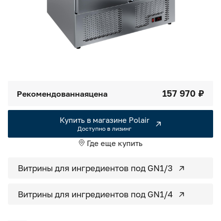
Камеры холодильные
Smart Serviсe
Единый доступ по QR-коду ко всей информации об изделии
Машины холодильные
Термоконтейнеры FoodLine
Решения для Dark / Ghost kitchen
157 970 ₽
Рекомендованная
цена
Решения для Вашего Dark Store
Купить в магазине Polair
Доступно в лизинг
Где еще купить
Витрины для ингредиентов под GN1/3
Витрины для ингредиентов под GN1/4