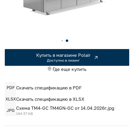
Камеры холодильные
Smart Serviсe
Единый доступ по QR-коду ко всей информации об изделии
Машины холодильные
Термоконтейнеры FoodLine
Решения для Dark / Ghost kitchen
Купить в магазине Polair
Решения для Вашего Dark Store
Доступно в лизинг
Где еще купить
PDF
Скачать спецификацию в PDF
XLSX
Скачать спецификацию в XLSX
Схема ТМ4-GC ТМ4GN-GC от 14.04.2026г.jpg
JPG
164.57 KB