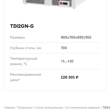
TDi2GN-G
Размеры
900x700x850/910
Глубина стола, мм
700
Температурный
+1...+10
режим, °C
Рекомендованная
126 301 ₽
цена*
Главная
Продукция
Столы холодильные
Со стеклянными дверьми
TD3-