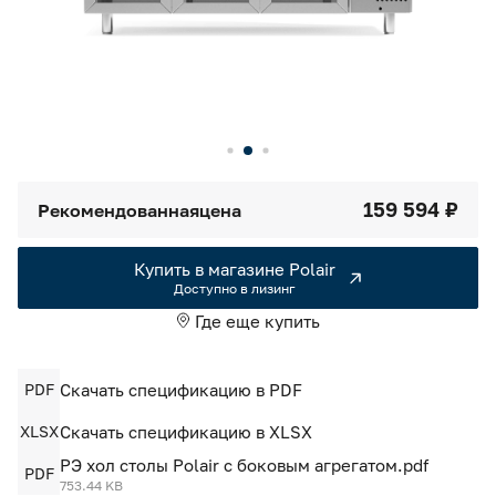
Камеры холодильные
Smart Serviсe
Единый доступ по QR-коду ко всей информации об изделии
Машины холодильные
Термоконтейнеры FoodLine
Решения для Dark / Ghost kitchen
159 594 ₽
Рекомендованная
цена
Решения для Вашего Dark Store
Купить в магазине Polair
Доступно в лизинг
Где еще купить
PDF
Скачать спецификацию в PDF
XLSX
Скачать спецификацию в XLSX
РЭ хол столы Polair с боковым агрегатом.pdf
PDF
753.44 KB