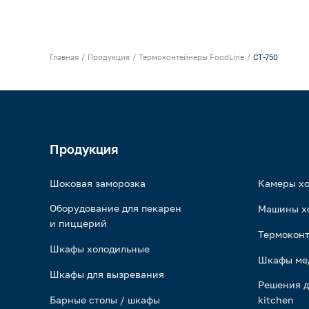
Главная
Продукция
Термоконтейнеры FoodLine
CT-750
Продукция
Шоковая заморозка
Камеры х
Оборудование для пекарен
Машины х
и пиццерий
Термоконт
Шкафы холодильные
Шкафы ме
Шкафы для вызревания
Решения д
Барные столы / шкафы
kitchen