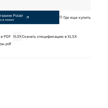
газине Polair
Где еще купить
о в лизинг
 в PDF
XLSX
Скачать спецификацию в XLSX
ры.pdf