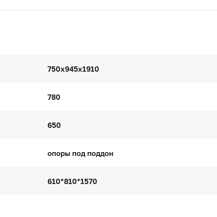
750x945x1910
780
650
опоры под поддон
610*810*1570