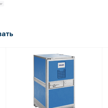
er
вать