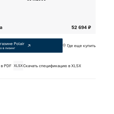
а
52 694 ₽
газине Polair
Где еще купить
о в лизинг
 в PDF
XLSX
Скачать спецификацию в XLSX