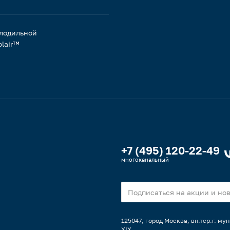
лодильной
lair™
+7 (495) 120-22-49
многоканальный
125047, город Москва, вн.тер.г. м
XIX