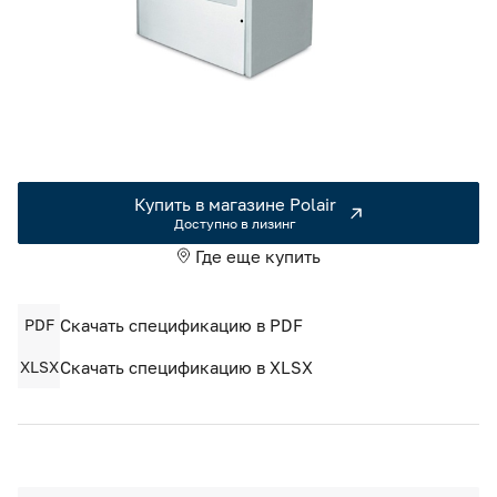
Камеры холодильные
Smart Serviсe
Единый доступ по QR-коду ко всей информации об изделии
Машины холодильные
Термоконтейнеры FoodLine
Решения для Dark / Ghost kitchen
Купить в магазине Polair
Решения для Вашего Dark Store
Доступно в лизинг
Где еще купить
PDF
Скачать спецификацию в PDF
XLSX
Скачать спецификацию в XLSX