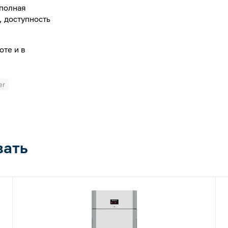
 полная
, доступность
оте и в
er
вать