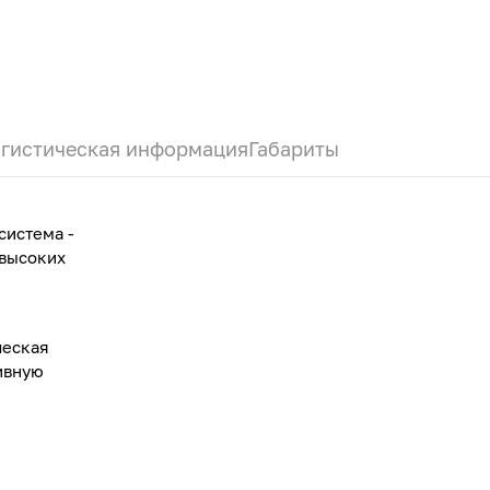
гистическая информация
Габариты
система -
 высоких
ческая
ивную