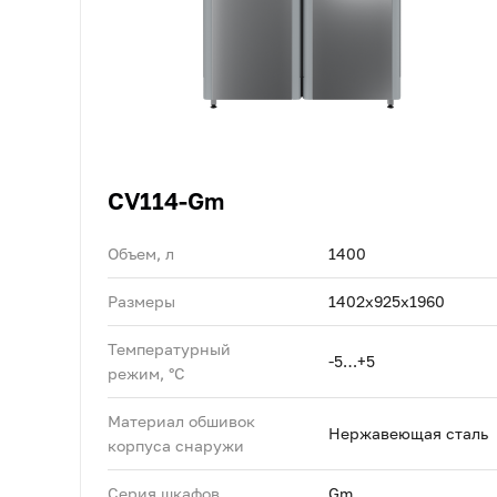
CV114-Gm
Объем, л
1400
Размеры
1402х925х1960
Температурный
-5…+5
режим, °C
Материал обшивок
Нержавеющая сталь
корпуса снаружи
Серия шкафов
Gm