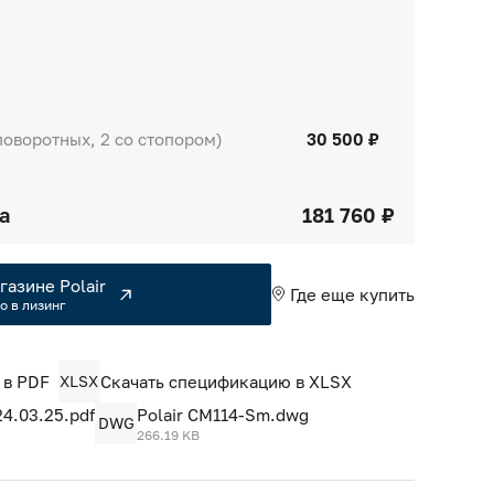
поворотных, 2 со стопором)
30 500 ₽
а
181 760 ₽
газине Polair
Где еще купить
о в лизинг
 в PDF
XLSX
Скачать спецификацию в XLSX
4.03.25.pdf
Polair CM114-Sm.dwg
DWG
266.19 KB