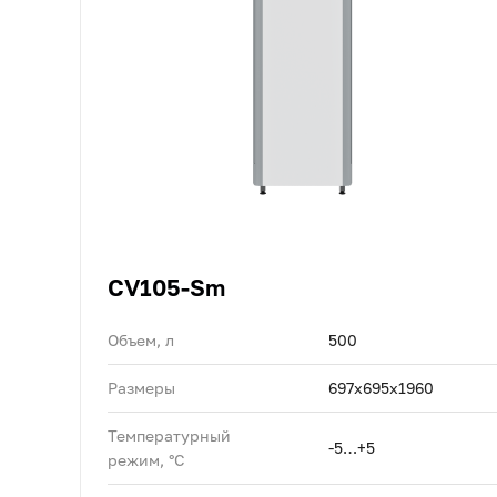
CV105-Sm
Объем, л
500
Размеры
697х695х1960
Температурный
-5…+5
режим, °C