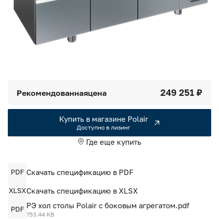
Камеры холодильные
Smart Serviсe
Единый доступ по QR-коду ко всей информации об изделии
Машины холодильные
Термоконтейнеры FoodLine
Решения для Dark / Ghost kitchen
249 251 ₽
Рекомендованная
цена
Решения для Вашего Dark Store
Купить в магазине Polair
Доступно в лизинг
Где еще купить
PDF
Скачать спецификацию в PDF
XLSX
Скачать спецификацию в XLSX
РЭ хол столы Polair с боковым агрегатом.pdf
PDF
753.44 KB