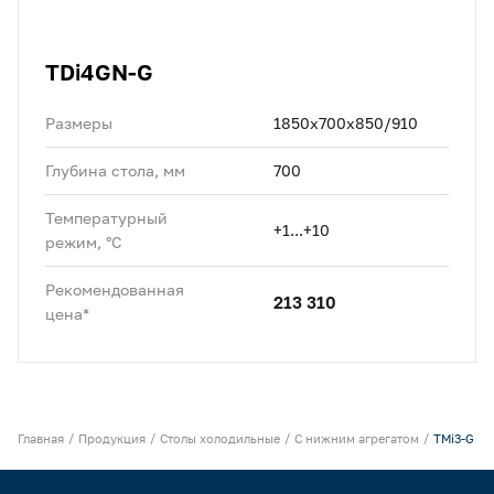
TDi4GN-G
Размеры
1850x700x850/910
Глубина стола, мм
700
Температурный
+1...+10
режим, °C
Рекомендованная
213 310
цена*
Главная
Продукция
Столы холодильные
С нижним агрегатом
TMi3-G