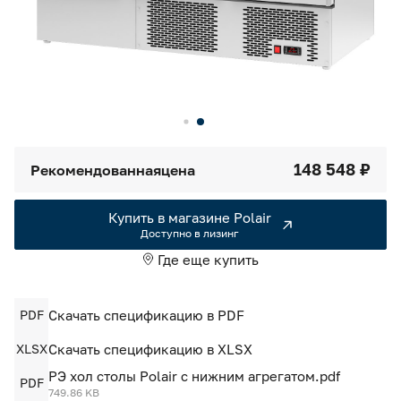
Камеры холодильные
Smart Serviсe
Единый доступ по QR-коду ко всей информации об изделии
Машины холодильные
Термоконтейнеры FoodLine
Решения для Dark / Ghost kitchen
148 548 ₽
Рекомендованная
цена
Решения для Вашего Dark Store
Купить в магазине Polair
Доступно в лизинг
Где еще купить
PDF
Скачать спецификацию в PDF
XLSX
Скачать спецификацию в XLSX
РЭ хол столы Polair с нижним агрегатом.pdf
PDF
749.86 KB