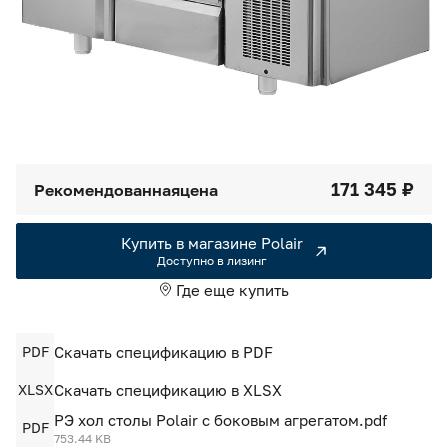
Камеры холодильные
Smart Serviсe
Единый доступ по QR-коду ко всей информации об изделии
Машины холодильные
Термоконтейнеры FoodLine
Решения для Dark / Ghost kitchen
171 345 ₽
Рекомендованная
цена
Решения для Вашего Dark Store
Купить в магазине Polair
Доступно в лизинг
Где еще купить
PDF
Скачать спецификацию в PDF
XLSX
Скачать спецификацию в XLSX
РЭ хол столы Polair с боковым агрегатом.pdf
PDF
753.44 KB