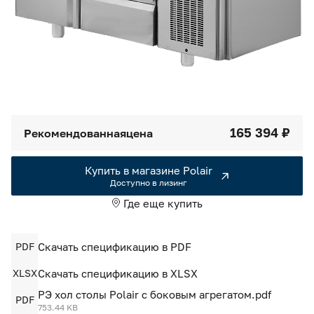
Камеры холодильные
Smart Serviсe
Единый доступ по QR-коду ко всей информации об изделии
Машины холодильные
Термоконтейнеры FoodLine
Решения для Dark / Ghost kitchen
165 394 ₽
Рекомендованная
цена
Решения для Вашего Dark Store
Купить в магазине Polair
Доступно в лизинг
Где еще купить
PDF
Скачать спецификацию в PDF
XLSX
Скачать спецификацию в XLSX
РЭ хол столы Polair с боковым агрегатом.pdf
PDF
753.44 KB