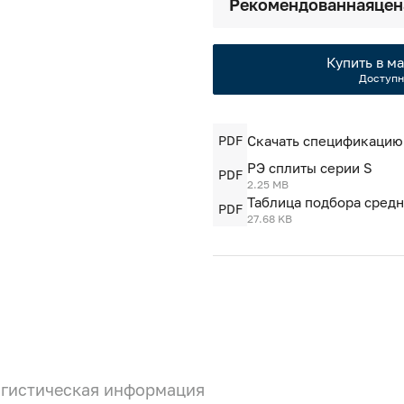
Рекомендованная
цен
Купить в ма
Доступн
PDF
Скачать спецификацию
РЭ сплиты серии S
PDF
2.25 MB
Таблица подбора сред
PDF
27.68 KB
гистическая информация