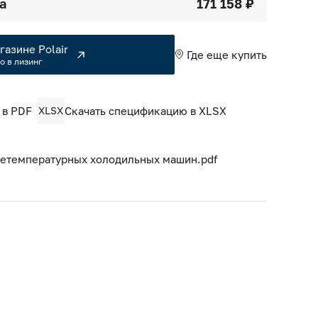
а
171 158 ₽
газине Polair
Где еще купить
о в лизинг
 в PDF
XLSX
Скачать спецификацию в XLSX
нетемпературных холодильных машин.pdf