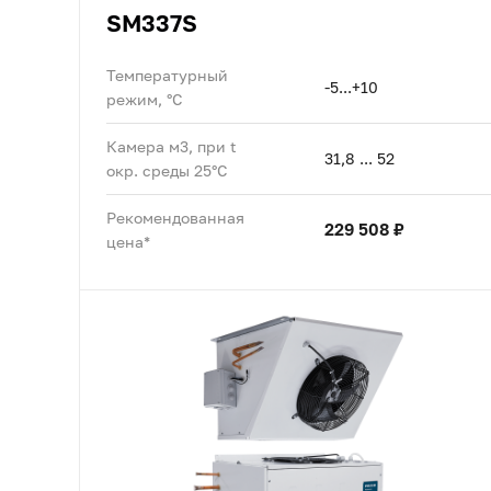
SM337S
Температурный
-5...+10
режим, °C
Камера м3, при t
31,8 ... 52
окр. среды 25°C
Рекомендованная
229 508 ₽
цена*