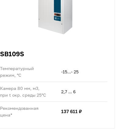
SB109S
Температурный
-15...- 25
режим, °C
Камера 80 мм, м3,
2,7 ... 6
при t окр. среды 25°C
Рекомендованная
137 611 ₽
цена*