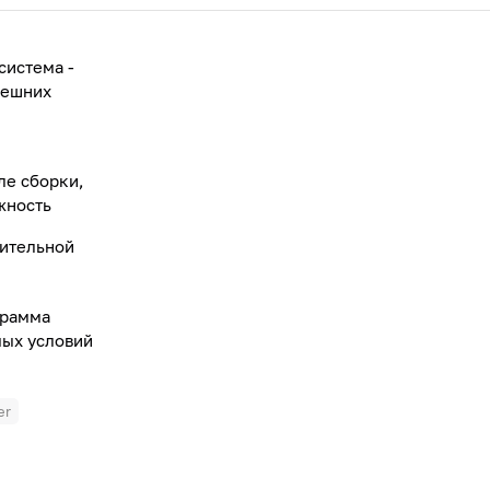
система -
нешних
ле сборки,
жность
нительной
грамма
мых условий
er