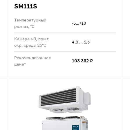
SM111S
Температурный
-5...+10
режим, °C
Камера м3, при t
4,9 ... 9,5
окр. среды 25°C
Рекомендованная
103 362 ₽
цена*