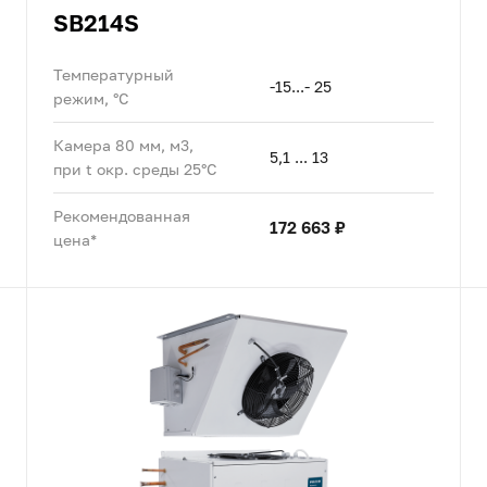
SB214S
Температурный
-15...- 25
режим, °C
Камера 80 мм, м3,
5,1 ... 13
при t окр. среды 25°C
Рекомендованная
172 663 ₽
цена*