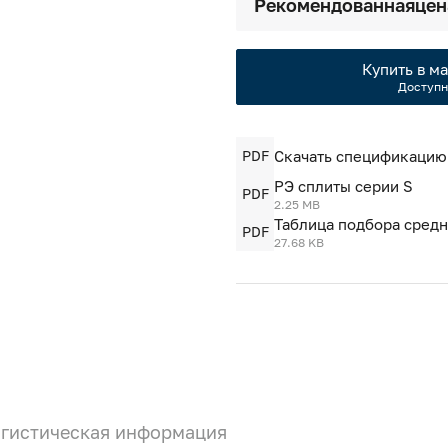
Рекомендованная
цен
Купить в ма
Доступн
PDF
Скачать спецификацию
РЭ сплиты серии S
PDF
2.25 MB
Таблица подбора сред
PDF
27.68 KB
гистическая информация