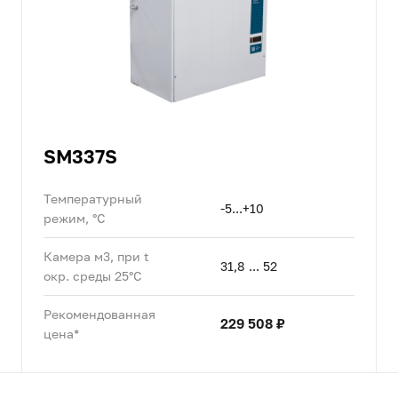
SM337S
Температурный
-5...+10
режим, °C
Камера м3, при t
31,8 ... 52
окр. среды 25°C
Рекомендованная
229 508 ₽
цена*