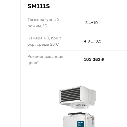
SM111S
Температурный
-5...+10
режим, °C
Камера м3, при t
4,9 ... 9,5
окр. среды 25°C
Рекомендованная
103 362 ₽
цена*