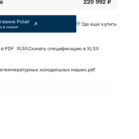
а
220 992 ₽
газине Polair
Где еще купить
о в лизинг
 в PDF
XLSX
Скачать спецификацию в XLSX
нетемпературных холодильных машин.pdf