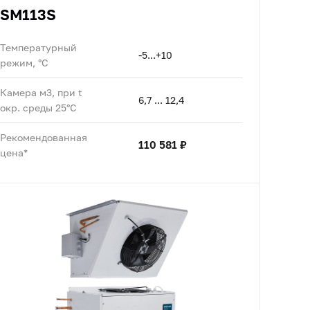
SM113S
Температурный
-5...+10
режим, °C
Камера м3, при t
6,7 ... 12,4
окр. среды 25°C
Рекомендованная
110 581 ₽
цена*