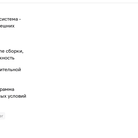
система -
нешних
ле сборки,
жность
нительной
грамма
мых условий
er